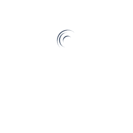
農曆新年是全家出遊、紀錄回憶的重要時刻。但您是否想
過，手上的舊手機可能成為旅途中的「未爆彈」？青蘋果
3C 必須 […]
Read More