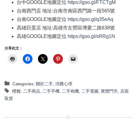
台中
GOOGLE
地圖定位
https://goo.gl/FTCTgM
台南西門店
地址
:
台南市南區西門路一段
565
號
台南
GOOGLE
地圖定位
https://goo.gl/q35eAq
高雄巨蛋店
地址
:
高雄市左營區博愛二路
638
號
高雄
GOOGLE
地圖定位
https://goo.gl/sRRg1N
分享此文：
Categories:
關於二手
,
消費心理
標籤:
二手商品
,
二手手機
,
二手相機
,
二手電腦
,
實體門市
,
店面
取貨