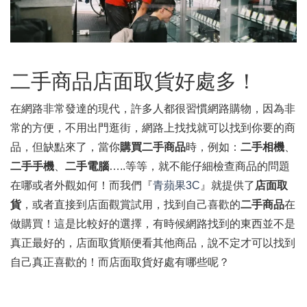
二手商品店面取貨好處多！
在網路非常發達的現代，許多人都很習慣網路購物，因為非
常的方便，不用出門逛街，網路上找找就可以找到你要的商
品，但缺點來了，當你
購買二手商品
時，例如：
二手相機
、
二手手機
、
二手電腦
…..等等，就不能仔細檢查商品的問題
在哪或者外觀如何！而我們『
青蘋果3C
』就提供了
店面取
貨
，或者直接到店面觀賞試用，找到自己喜歡的
二手商品
在
做購買！這是比較好的選擇，有時候網路找到的東西並不是
真正最好的，店面取貨順便看其他商品，說不定才可以找到
自己真正喜歡的！而店面取貨好處有哪些呢？