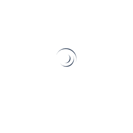
Read More
14 7 月, 2024
GALAXY Z FOLD 6 回收指
南 – 青蘋果3C 專業建議
青蘋果3C提供 Galaxy Z Fold 6 回收指南，專業評估，讓您