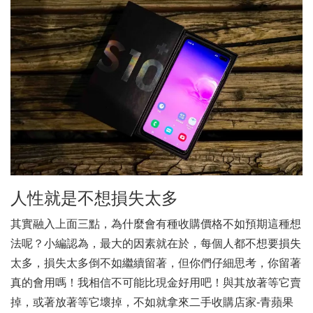
人性就是不想損失太多
其實融入上面三點，為什麼會有種收購價格不如預期這種想
法呢？小編認為，最大的因素就在於，每個人都不想要損失
太多，損失太多倒不如繼續留著，但你們仔細思考，你留著
真的會用嗎！我相信不可能比現金好用吧！與其放著等它賣
掉，或著放著等它壞掉，不如就拿來二手收購店家-青蘋果