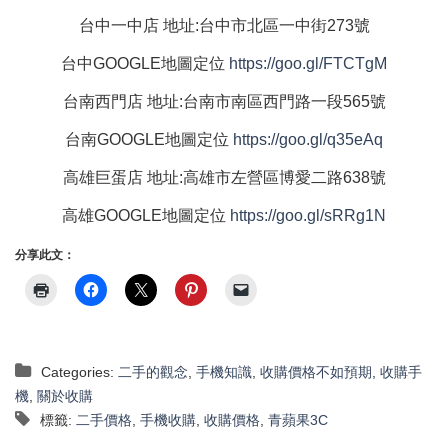
台中一中店
地址
:
台中市北區一中街
273
號
台中
GOOGLE
地圖定位
https://goo.gl/FTCTgM
台南西門店
地址
:
台南市南區西門路一段
565
號
台南
GOOGLE
地圖定位
https://goo.gl/q35eAq
高雄巨蛋店
地址
:
高雄市左營區博愛二路
638
號
高雄
GOOGLE
地圖定位
https://goo.gl/sRRg1N
分享此文：
Categories:
二手的觀念
,
手機知識
,
收購價格不如預期
,
收購手
機
,
關於收購
標籤:
二手價格
,
手機收購
,
收購價格
,
青蘋果3C