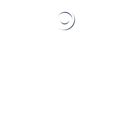
16 5 月, 2019
底片相機分享-YASHICA
ELECTRO 35 GT 擁有窮人
蔡司之稱的經典ＲＦ!
窮人蔡司的美名 yashica electro 35系列早在1966年開始生