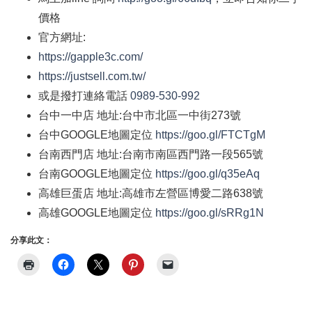
價格
官方網址
:
https://gapple3c.com/
https://justsell.com.tw/
或是撥打連絡電話
0989-530-992
台中一中店
地址
:
台中市北區一中街
273
號
台中
GOOGLE
地圖定位
https://goo.gl/FTCTgM
台南西門店
地址
:
台南市南區西門路一段
565
號
台南
GOOGLE
地圖定位
https://goo.gl/q35eAq
高雄巨蛋店
地址
:
高雄市左營區博愛二路
638
號
高雄
GOOGLE
地圖定位
https://goo.gl/sRRg1N
分享此文：