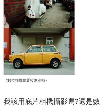
（數位拍攝畫質較為清晰）
我該用底片相機攝影嗎?還是數