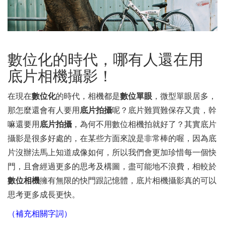
數位化的時代，哪有人還在用
底片相機攝影！
在現在
數位化
的時代，相機都是
數位單眼
，微型單眼居多，
那怎麼還會有人要用
底片拍攝
呢？底片難買難保存又貴，幹
嘛還要用
底片拍攝
，為何不用數位相機拍就好了？其實底片
攝影是很多好處的，在某些方面來說是非常棒的喔，因為底
片沒辦法馬上知道成像如何，所以我們會更加珍惜每一個快
門，且會經過更多的思考及構圖，盡可能地不浪費，相較於
數位相機
擁有無限的快門跟記憶體，底片相機攝影真的可以
思考更多成長更快。
（補充相關字詞）