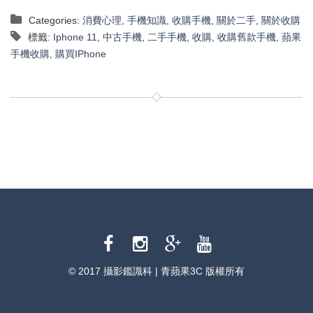
Categories:
消費心理
,
手機知識
,
收購手機
,
關於二手
,
關於收購
標籤:
Iphone 11
,
中古手機
,
二手手機
,
收購
,
收購舊款手機
,
蘋果
手機收購
,
購買IPhone
© 2017 攝影鑑識科 | 青蘋果3C 版權所有