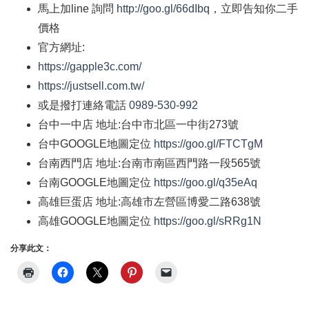
馬上加
line
詢問
http://goo.gl/66dIbq
，立即告知你二手
價格
官方網址
:
https://gapple3c.com/
https://justsell.com.tw/
或是撥打連絡電話
0989-530-992
台中一中店
地址
:
台中市北區一中街
273
號
台中
GOOGLE
地圖定位
https://goo.gl/FTCTgM
台南西門店
地址
:
台南市南區西門路一段
565
號
台南
GOOGLE
地圖定位
https://goo.gl/q35eAq
高雄巨蛋店
地址
:
高雄市左營區博愛二路
638
號
高雄
GOOGLE
地圖定位
https://goo.gl/sRRg1N
分享此文：