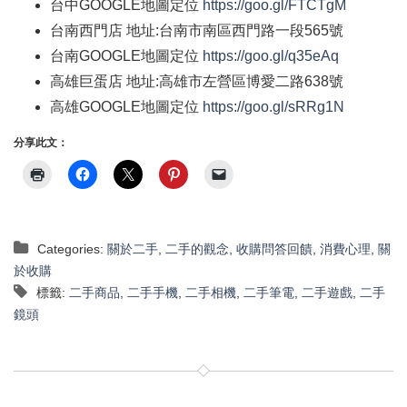
台中
GOOGLE
地圖定位
https://goo.gl/FTCTgM
台南西門店
地址
:
台南市南區西門路一段
565
號
台南
GOOGLE
地圖定位
https://goo.gl/q35eAq
高雄巨蛋店
地址
:
高雄市左營區博愛二路
638
號
高雄
GOOGLE
地圖定位
https://goo.gl/sRRg1N
分享此文：
Categories:
關於二手
,
二手的觀念
,
收購問答回饋
,
消費心理
,
關
於收購
標籤:
二手商品
,
二手手機
,
二手相機
,
二手筆電
,
二手遊戲
,
二手
鏡頭