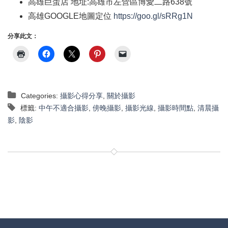
高雄巨蛋店
地址
:
高雄市左營區博愛二路
638
號
高雄
GOOGLE
地圖定位
https://goo.gl/sRRg1N
分享此文：
Categories:
攝影心得分享
,
關於攝影
標籤:
中午不適合攝影
,
傍晚攝影
,
攝影光線
,
攝影時間點
,
清晨攝
影
,
陰影