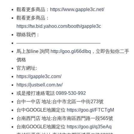
觀看更多商品：
https://www.gapple3c.net/
觀看更多商品：
https://tw.bid.yahoo.com/booth/gapple3c
聯絡我們：
—————————————————–
馬上加
line
詢問
http://goo.gl/66dIbq
，立即告知你二手
價格
官方網址
:
https://gapple3c.com/
https://justsell.com.tw/
或是撥打連絡電話
0989-530-992
台中一中店
地址
:
台中市北區一中街
273
號
台中
GOOGLE
地圖定位
https://goo.gl/FTCTgM
台南西門店
地址
:
台南市南區西門路一段
565
號
台南
GOOGLE
地圖定位
https://goo.gl/q35eAq