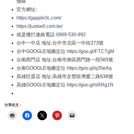
價格
官方網址
:
https://gapple3c.com/
https://justsell.com.tw/
或是撥打連絡電話
0989-530-992
台中一中店
地址
:
台中市北區一中街
273
號
台中
GOOGLE
地圖定位
https://goo.gl/FTCTgM
台南西門店
地址
:
台南市南區西門路一段
565
號
台南
GOOGLE
地圖定位
https://goo.gl/q35eAq
高雄巨蛋店
地址
:
高雄市左營區博愛二路
638
號
高雄
GOOGLE
地圖定位
https://goo.gl/sRRg1N
分享此文：