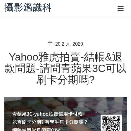
20 2 月, 2020
Yahoo雅虎拍賣-結帳&退
款問題-請問青蘋果3C可以
刷卡分期嗎?