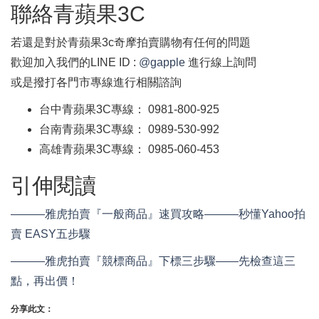
聯絡青蘋果3C
若還是對於青蘋果3c奇摩拍賣購物有任何的問題
歡迎加入我們的LINE ID :
@gapple
進行線上詢問
或是撥打各門市專線進行相關諮詢
台中青蘋果3C專線： 0981-800-925
台南青蘋果3C專線： 0989-530-992
高雄青蘋果3C專線： 0985-060-453
引伸閱讀
———雅虎拍賣『一般商品』速買攻略———秒懂Yahoo拍
賣 EASY五步驟
———雅虎拍賣『競標商品』下標三步驟——先檢查這三
點，再出價！
分享此文：