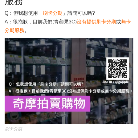
服務
Q：但我想使用「
刷卡分期
」請問可以嗎?
A：很抱歉，目前我們(青蘋果3C)
沒有提供刷卡分期
或
無卡
分期服務
。
刷卡分期