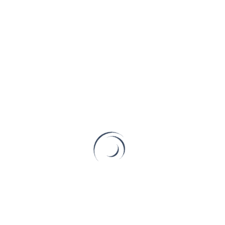
這個東西，他不但可以讓我們得到清楚清晰的畫面，也是必
須讓我 […]
Read More
28 12 月, 2019
攝影教學-長焦鏡頭景深-可
以利用長焦鏡頭拍出什麼樣
的效果? #16