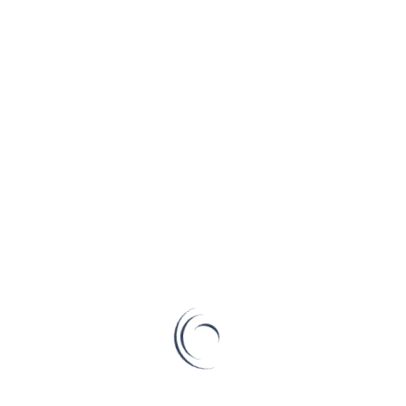
台中/台南/高雄收購 Shearwater 潛水
電腦錶 – 實體門市高價回收推薦
對於居住在都會區的潛水員來說，處理閒置的裝備往往是一件麻煩
事。雖然網路拍賣很方便，但面對昂貴的精密儀器如 Sh […]
Read More