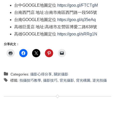
台中
GOOGLE
地圖定位
https://goo.gl/FTCTgM
台南西門店
地址
:
台南市南區西門路一段
565
號
台南
GOOGLE
地圖定位
https://goo.gl/q35eAq
高雄巨蛋店
地址
:
高雄市左營區博愛二路
638
號
高雄
GOOGLE
地圖定位
https://goo.gl/sRRg1N
分享此文：
Categories:
攝影心得分享
,
關於攝影
標籤:
拍攝技巧教學
,
攝影技巧
,
背光攝影
,
背光構圖
,
逆光拍攝