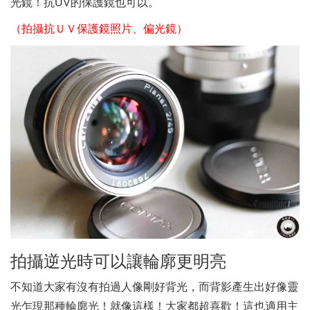
光鏡！抗UV的保護鏡也可以。
（拍攝抗ＵＶ保護鏡照片、偏光鏡）
拍攝逆光時可以讓輪廓更明亮
不知道大家有沒有拍過人像剛好背光，而背影產生出好像靈
光乍現那種輪廓光！就像這樣！大家都超喜歡！這也適用主