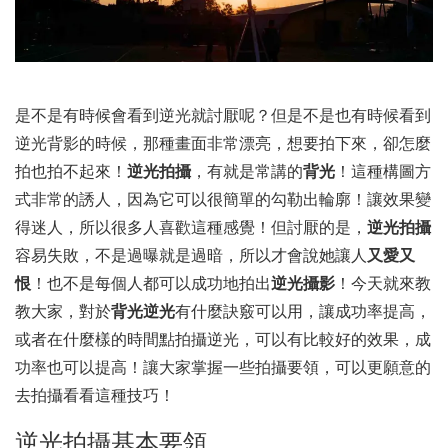
是不是有時候會看到逆光就討厭呢？但是不是也有時候看到
逆光背影的時候，那種畫面非常漂亮，想要拍下來，卻怎麼
拍也拍不起來！
逆光拍攝
，有就是常講的
背光
！這種構圖方
式非常的誘人，因為它可以很簡單的勾勒出輪廓！讓效果變
得迷人，所以很多人喜歡這種感覺！但討厭的是，
逆光拍攝
容易失敗，不是過曝就是過暗，所以才會說她讓人
又愛又
恨
！也不是每個人都可以成功地拍出
逆光攝影
！今天就來教
教大家，對於
背光逆光
有什麼訣竅可以用，讓成功率提高，
或者在什麼樣的時間點拍攝逆光，可以有比較好的效果，成
功率也可以提高！讓大家掌握一些拍攝要領，可以更願意的
去拍攝看看這種技巧！
逆光拍攝基本要領