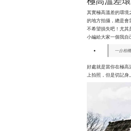
極高溫差環
其實極高溫差的環境
的地方拍攝，總是會
不希望損失吧！尤其
小編給大家一個我自
一台相機
好處就是當你在極高
上拍照，但是切記身