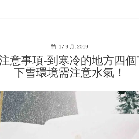
17 9 月, 2019
注意事項-到寒冷的地方四個T
下雪環境需注意水氣！