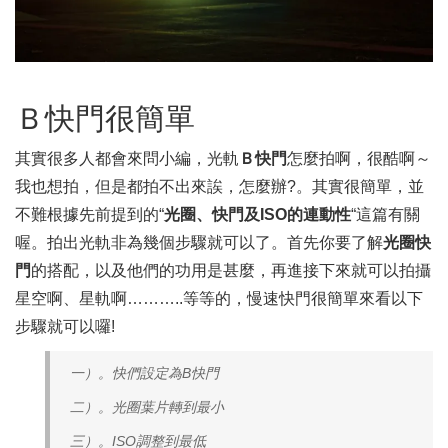
Ｂ快門很簡單
其實很多人都會來問小編，光軌
Ｂ快門
怎麼拍啊，很酷啊～
我也想拍，但是都拍不出來誒，怎麼辦?。其實很簡單，並
不難根據先前提到的“
光圈、快門及ISO的連動性
“這篇有關
喔。拍出光軌非為幾個步驟就可以了。首先你要了解
光圈快
門
的搭配，以及他們的功用是甚麼，再進接下來就可以拍攝
星空啊、星軌啊………..等等的，慢速快門很簡單來看以下
步驟就可以囉!
一）。快們設定為B快門
二）。光圈葉片轉到最小
三）。ISO調整到最低