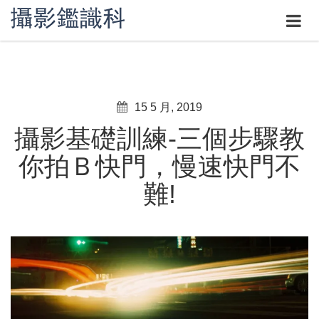
15 5 月, 2019
攝影基礎訓練-三個步驟教
你拍Ｂ快門，慢速快門不
難!