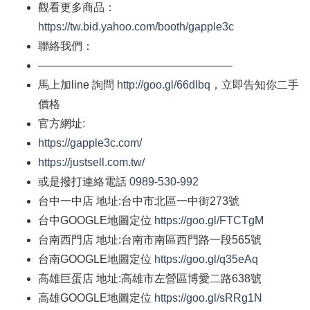
觀看更多商品：
https://tw.bid.yahoo.com/booth/gapple3c
聯絡我們：
—————————————————–
馬上加
line
詢問
http://goo.gl/66dIbq
，立即告知你二手
價格
官方網址
:
https://gapple3c.com/
https://justsell.com.tw/
或是撥打連絡電話
0989-530-992
台中一中店
地址
:
台中市北區一中街
273
號
台中
GOOGLE
地圖定位
https://goo.gl/FTCTgM
台南西門店
地址
:
台南市南區西門路一段
565
號
台南
GOOGLE
地圖定位
https://goo.gl/q35eAq
高雄巨蛋店
地址
:
高雄市左營區博愛二路
638
號
高雄
GOOGLE
地圖定位
https://goo.gl/sRRg1N