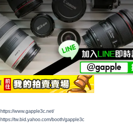
：
https://www.gapple3c.net/
：
https://tw.bid.yahoo.com/booth/gapple3c