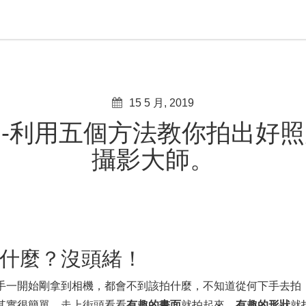
15 5 月, 2019
-利用五個方法教你拍出好
攝影大師。
什麼？沒頭緒！
手一開始剛拿到相機，都會不到該拍什麼，不知道從何下手去拍
其實很簡單，走上街頭看看
有趣的畫面
就拍起來，
有趣的形狀
就