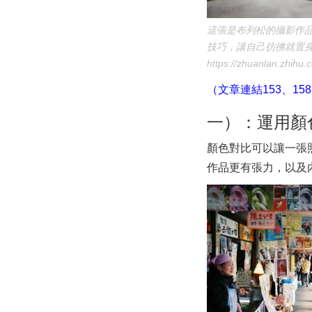
這張是布列松的攝影作
技巧，讓自己彷彿就置身
https://zhuanlan.zhihu
（文章連結153、15
一）：運用顏
顏色對比可以讓一張
作品更有張力，以及